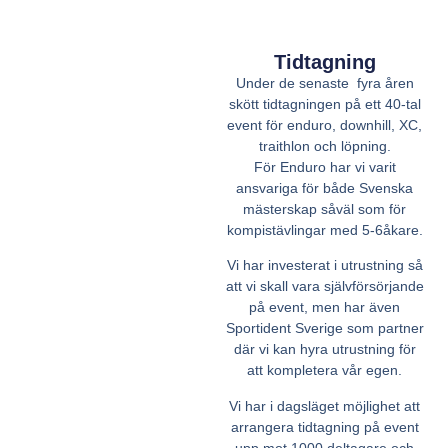
Tidtagning
Under de senaste fyra åren
skött tidtagningen på ett 40-tal
event för enduro, downhill, XC,
traithlon och löpning.
För Enduro har vi varit
ansvariga för både Svenska
mästerskap såväl som för
kompistävlingar med 5-6åkare.
Vi har investerat i utrustning så
att vi skall vara självförsörjande
på event, men har även
Sportident Sverige som partner
där vi kan hyra utrustning för
att kompletera vår egen.
Vi har i dagsläget möjlighet att
arrangera tidtagning på event
upp mot 1000 deltagare och