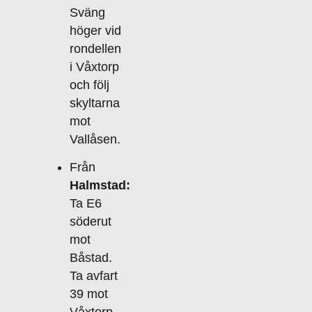
Sväng
höger vid
rondellen
i Våxtorp
och följ
skyltarna
mot
Vallåsen.
Från
Halmstad:
Ta E6
söderut
mot
Båstad.
Ta avfart
39 mot