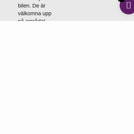
bilen. De är
välkomna upp
på området.
ANMÄL ER IDAG!!!
TÄVLINGSINFORMATION
PM 1: