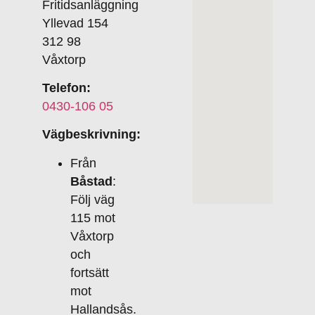
Fritidsanläggning
Yllevad 154
312 98
Våxtorp
Telefon:
0430-106 05
Vägbeskrivning:
Från
Båstad
:
Följ väg
115 mot
Våxtorp
och
fortsätt
mot
Hallandsås.