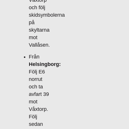
Våxtorp
och följ
skidsymbolerna
på
skyltarna
mot
Vallåsen.
Från
Helsingborg:
Följ E6
norrut
och ta
avfart 39
mot
Våxtorp.
Följ
sedan